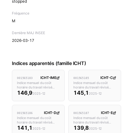
stopped
Fréquence
M
Dernière MAJ INSEE
2026-03-17
Indices apparentés (famille ICHT)
ICHT-IME
ICHT-C
001565183
001565185
Indice mensuel du coût
Indice mensuel du coût
horaire du travail révisé…
horaire du travail révisé…
146,9
145,1
2025-12
2025-12
ICHT-D
ICHT-E
001565186
001565187
Indice mensuel du coût
Indice mensuel du coût
horaire du travail révisé…
horaire du travail révisé…
141,1
139,8
2025-12
2025-12