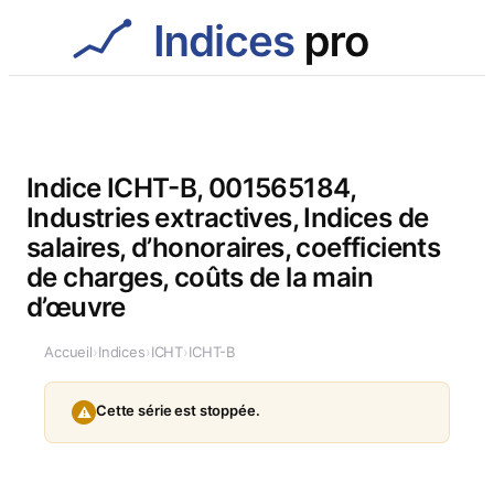
Aller
au
contenu
Indice ICHT-B, 001565184,
Industries extractives, Indices de
salaires, d’honoraires, coefficients
de charges, coûts de la main
d’œuvre
Accueil
›
Indices
›
ICHT
›
ICHT-B
Cette série est stoppée.
⚠