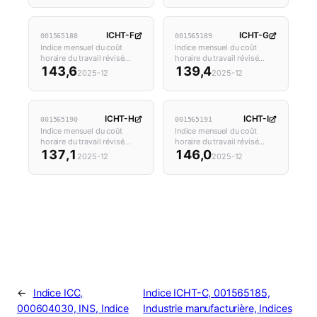
ICHT-F
ICHT-G
001565188
001565189
Indice mensuel du coût
Indice mensuel du coût
horaire du travail révisé…
horaire du travail révisé…
143,6
139,4
2025-12
2025-12
ICHT-H
ICHT-I
001565190
001565191
Indice mensuel du coût
Indice mensuel du coût
horaire du travail révisé…
horaire du travail révisé…
137,1
146,0
2025-12
2025-12
←
Indice ICC,
Indice ICHT-C, 001565185,
000604030, INS, Indice
Industrie manufacturière, Indices