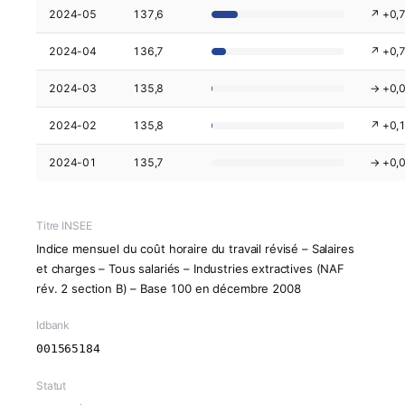
2024-05
137,6
↗ +0,
2024-04
136,7
↗ +0,
2024-03
135,8
→ +0,
2024-02
135,8
↗ +0,
2024-01
135,7
→ +0,
Titre INSEE
Indice mensuel du coût horaire du travail révisé – Salaires
et charges – Tous salariés – Industries extractives (NAF
rév. 2 section B) – Base 100 en décembre 2008
Idbank
001565184
Statut