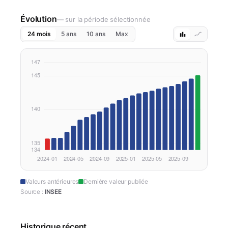
Évolution
— sur la période sélectionnée
24 mois
5 ans
10 ans
Max
Valeurs antérieures
Dernière valeur publiée
Source :
INSEE
Historique récent