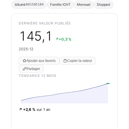
Idbank
Famille ICHT
Mensuel
Stopped
001565184
DERNIÈRE VALEUR PUBLIÉE
145,1
↗
+0,3 %
2025-12
Ajouter aux favoris
Copier la valeur
Partager
TENDANCE 12 MOIS
↗ +2,6 %
sur 1 an