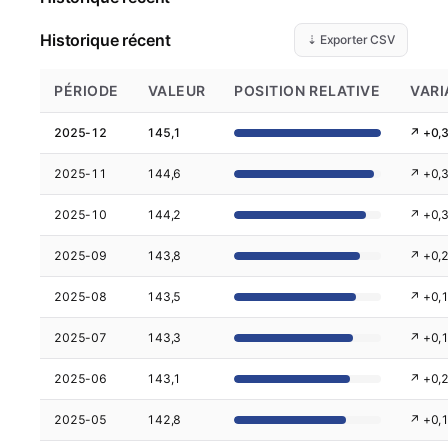
Historique récent
⇣ Exporter CSV
PÉRIODE
VALEUR
POSITION RELATIVE
VARI
2025-12
145,1
↗ +0,
2025-11
144,6
↗ +0,
2025-10
144,2
↗ +0,
2025-09
143,8
↗ +0,
2025-08
143,5
↗ +0,
2025-07
143,3
↗ +0,
2025-06
143,1
↗ +0,
2025-05
142,8
↗ +0,