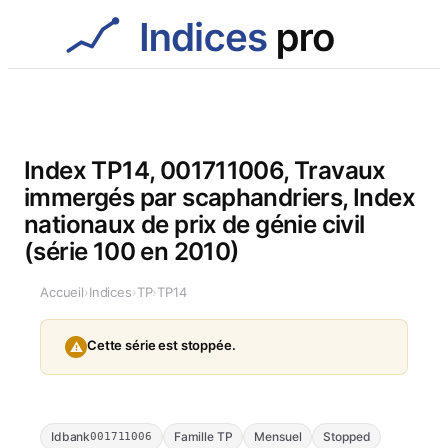
Aller
au
contenu
Index TP14, 001711006, Travaux
immergés par scaphandriers, Index
nationaux de prix de génie civil
(série 100 en 2010)
Accueil
›
Indices
›
TP
›
TP14
Cette série est stoppée.
⚠
Idbank
Famille TP
Mensuel
Stopped
001711006