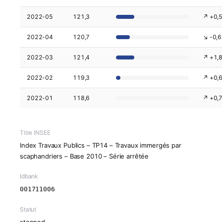
2022-05
121,3
↗ +0,
2022-04
120,7
↘ -0,6
2022-03
121,4
↗ +1,
2022-02
119,3
↗ +0,
2022-01
118,6
↗ +0,
Titre INSEE
Index Travaux Publics – TP14 – Travaux immergés par
scaphandriers – Base 2010 – Série arrêtée
Idbank
001711006
Statut
stopped