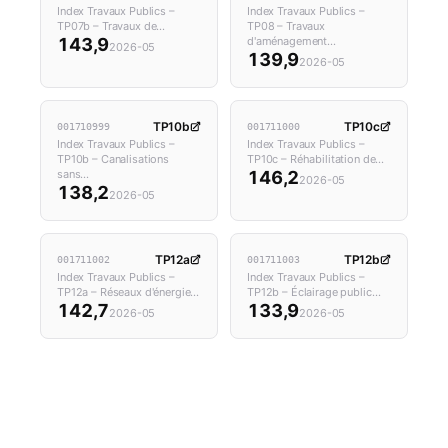
Index Travaux Publics –
Index Travaux Publics –
TP07b – Travaux de…
TP08 – Travaux
143,9
d'aménagement…
2026-05
139,9
2026-05
TP10b
TP10c
001710999
001711000
Index Travaux Publics –
Index Travaux Publics –
TP10b – Canalisations
TP10c – Réhabilitation de…
sans…
146,2
2026-05
138,2
2026-05
TP12a
TP12b
001711002
001711003
Index Travaux Publics –
Index Travaux Publics –
TP12a – Réseaux d'énergie…
TP12b – Éclairage public…
142,7
133,9
2026-05
2026-05