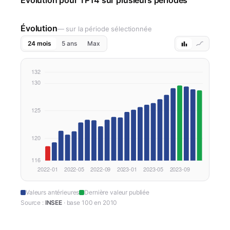
Évolution
— sur la période sélectionnée
24 mois
5 ans
Max
Valeurs antérieures
Dernière valeur publiée
Source :
INSEE
· base 100 en 2010