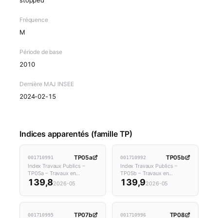
Fréquence
M
Période de base
2010
Dernière MAJ INSEE
2024-02-15
Indices apparentés (famille TP)
TP05a
TP05b
001710991
001710992
Index Travaux Publics –
Index Travaux Publics –
TP05a – Travaux en…
TP05b – Travaux en…
139,8
139,9
2026-05
2026-05
TP07b
TP08
001710995
001710996