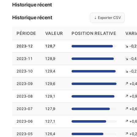
Historique récent
Historique récent
⇣ Exporter CSV
PÉRIODE
VALEUR
POSITION RELATIVE
VARI
2023-12
128,7
↘ -0,2
2023-11
128,9
↘ -0,4
2023-10
129,4
↘ -0,2
2023-09
129,6
↗ +0,
2023-08
129,1
↗ +0,
2023-07
127,9
↗ +0,
2023-06
127,1
↗ +0,
2023-05
126,4
↗ +0,