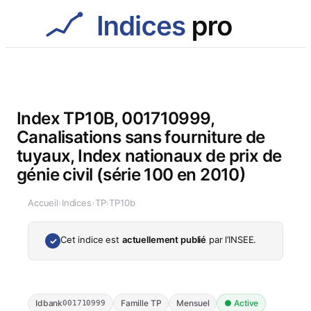
Aller
au
contenu
Index TP10B, 001710999,
Canalisations sans fourniture de
tuyaux, Index nationaux de prix de
génie civil (série 100 en 2010)
Accueil
›
Indices
›
TP
›
TP10b
Cet indice est
actuellement publié
par l’INSEE.
✓
Idbank
Famille TP
Mensuel
● Active
001710999