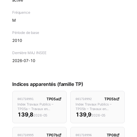
Fréquence
M
Période de base
2010
Dernière MAJ INSEE
2026-07-10
Indices apparentés (famille TP)
TP05a
TP05b
001710991
001710992
Index Travaux Publics –
Index Travaux Publics –
TP05a – Travaux en…
TP05b – Travaux en…
139,8
139,9
2026-05
2026-05
TP07b
TP08
001710995
001710996