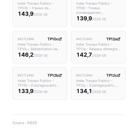
Index Travaux Publics –
Index Travaux Publics –
TP07b – Travaux de…
TP08 – Travaux
143,9
d'aménagement…
2026-05
139,9
2026-05
TP10c
TP12a
001711000
001711002
Index Travaux Publics –
Index Travaux Publics –
TP10c – Réhabilitation de…
TP12a – Réseaux d'énergie…
146,2
142,7
2026-05
2026-05
TP12b
TP12c
001711003
001711004
Index Travaux Publics –
Index Travaux Publics –
TP12b – Éclairage public…
TP12c – Éclairage public…
133,9
134,1
2026-05
2026-05
Source : INSEE