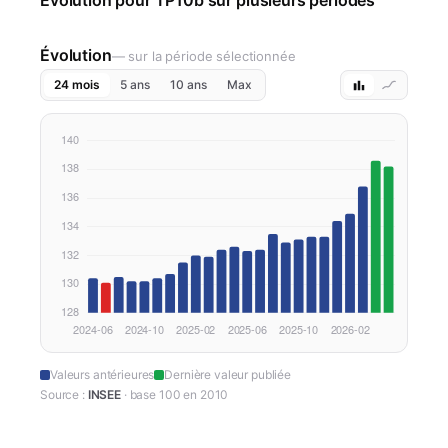
Évolution
— sur la période sélectionnée
24 mois
5 ans
10 ans
Max
Valeurs antérieures
Dernière valeur publiée
Source :
INSEE
· base 100 en 2010