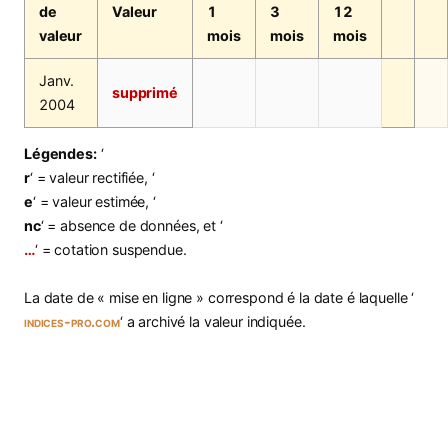
de
Valeur
1
3
12
valeur
mois
mois
mois
Janv.
supprimé
2004
Légendes:
‘
r
‘ = valeur rectifiée, ‘
e
‘ = valeur estimée, ‘
nc
‘ = absence de données, et ‘
…
‘ = cotation suspendue.
La date de « mise en ligne » correspond é la date é laquelle ‘
indices-pro.com
‘ a archivé la valeur indiquée.