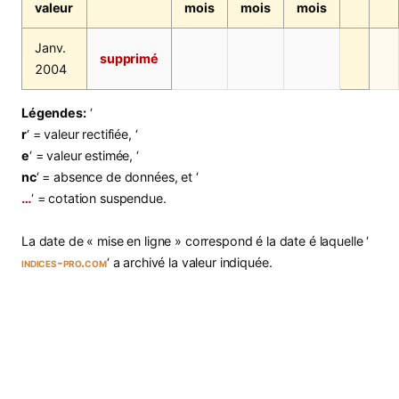
valeur
mois
mois
mois
Janv.
supprimé
2004
Légendes:
‘
r
‘ = valeur rectifiée, ‘
e
‘ = valeur estimée, ‘
nc
‘ = absence de données, et ‘
…
‘ = cotation suspendue.
La date de « mise en ligne » correspond é la date é laquelle ‘
indices-pro.com
‘ a archivé la valeur indiquée.