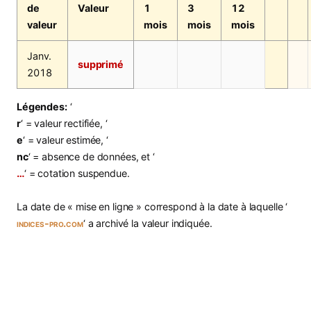
de
Valeur
1
3
12
valeur
mois
mois
mois
Janv.
supprimé
2018
Légendes:
‘
r
‘ = valeur rectifiée, ‘
e
‘ = valeur estimée, ‘
nc
‘ = absence de données, et ‘
…
‘ = cotation suspendue.
La date de « mise en ligne » correspond à la date à laquelle ‘
indices-pro.com
‘ a archivé la valeur indiquée.