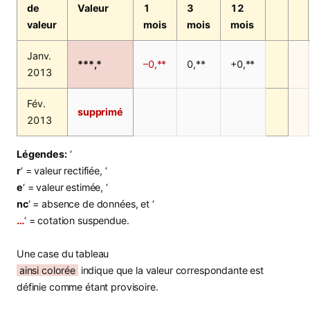
de
Valeur
1
3
12
valeur
mois
mois
mois
Janv.
***,*
–0,**
0,**
+0,**
2013
Fév.
supprimé
2013
Légendes:
‘
r
‘ = valeur rectifiée, ‘
e
‘ = valeur estimée, ‘
nc
‘ = absence de données, et ‘
…
‘ = cotation suspendue.
Une case du tableau
ainsi colorée
indique que la valeur correspondante est
définie comme étant provisoire.