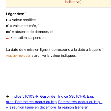
indicative)
Légendes:
‘
r
‘ = valeur rectifiée, ‘
e
‘ = valeur estimée, ‘
nc
‘ = absence de données, et ‘
…
‘ = cotation suspendue.
La date de « mise en ligne » correspond à la date à laquelle ‘
indices-pro.com
‘ a archivé la valeur indiquée.
←
Indice 510103-R, Gasoil de
Indice 530101-R, Eau,
gros, Paramètres locaux du btp
Paramètres locaux du btp –
– la réunion (série en décembre
la réunion (série en