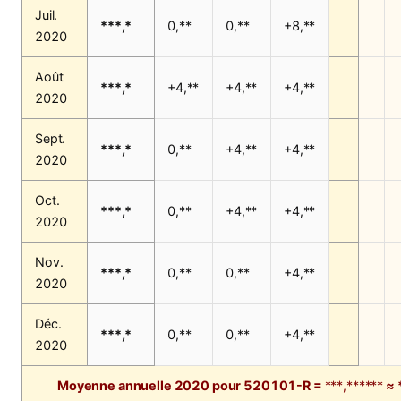
Juil.
***,*
0,**
0,**
+8,**
2020
Août
***,*
+4,**
+4,**
+4,**
2020
Sept.
***,*
0,**
+4,**
+4,**
2020
Oct.
***,*
0,**
+4,**
+4,**
2020
Nov.
***,*
0,**
0,**
+4,**
2020
Déc.
***,*
0,**
0,**
+4,**
2020
Moyenne annuelle 2020 pour 520101-R =
***,******
≈ 