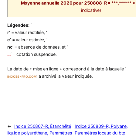
Moyenne annuelle 2020 pour 250808-R =
***,******
≈ 
indicative)
Légendes:
‘
r
‘ = valeur rectifiée, ‘
e
‘ = valeur estimée, ‘
nc
‘ = absence de données, et ‘
…
‘ = cotation suspendue.
La date de « mise en ligne » correspond à la date à laquelle ‘
indices-pro.com
‘ a archivé la valeur indiquée.
←
Indice 250807-R, Étanchéité
Indice 250809-R, Polyane,
liquide polyuréthane, Paramètres
Paramètres locaux du btp