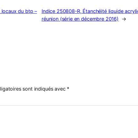
 locaux du btp –
Indice 250808-R, Étanchéité liquide acryl
réunion (série en décembre 2016)
→
igatoires sont indiqués avec
*