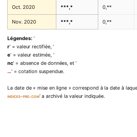
Oct. 2020
***,*
0,**
Nov. 2020
***,*
0,**
Légendes:
‘
r
‘ = valeur rectifiée, ‘
e
‘ = valeur estimée, ‘
nc
‘ = absence de données, et ‘
…
‘ = cotation suspendue.
La date de « mise en ligne » correspond à la date à laquel
indices-pro.com
‘ a archivé la valeur indiquée.