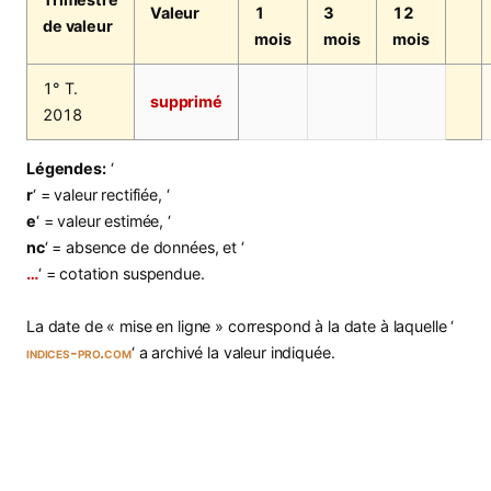
Valeur
1
3
12
de valeur
mois
mois
mois
1° T.
supprimé
2018
Légendes:
‘
r
‘ = valeur rectifiée, ‘
e
‘ = valeur estimée, ‘
nc
‘ = absence de données, et ‘
…
‘ = cotation suspendue.
La date de « mise en ligne » correspond à la date à laquelle ‘
indices-pro.com
‘ a archivé la valeur indiquée.