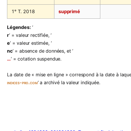
1° T. 2018
supprimé
Légendes:
‘
r
‘ = valeur rectifiée, ‘
e
‘ = valeur estimée, ‘
nc
‘ = absence de données, et ‘
…
‘ = cotation suspendue.
La date de « mise en ligne » correspond à la date à laquel
indices-pro.com
‘ a archivé la valeur indiquée.