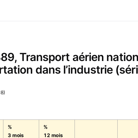
, Transport aérien national
ortation dans l’industrie (sé
18)
%
%
3 mois
12 mois