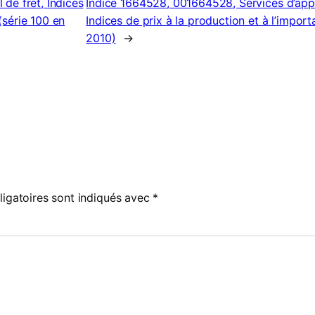
 de fret, Indices
Indice 1664528, 001664528, Services d’appu
 (série 100 en
Indices de prix à la production et à l’importa
2010)
→
igatoires sont indiqués avec
*