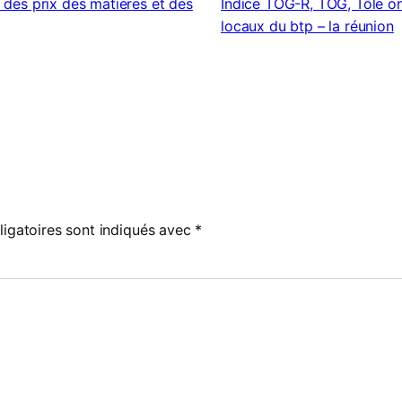
 des prix des matières et des
Indice TOG-R, TOG, Tôle o
locaux du btp – la réunion
igatoires sont indiqués avec
*