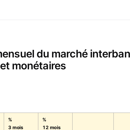
suel du marché interbancai
 et monétaires
%
%
3 mois
12 mois