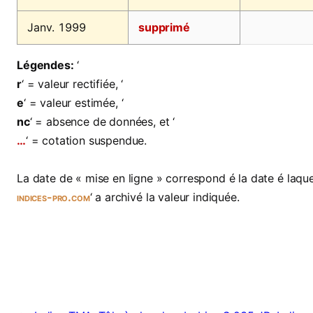
Janv. 1999
supprimé
Légendes:
‘
r
‘ = valeur rectifiée, ‘
e
‘ = valeur estimée, ‘
nc
‘ = absence de données, et ‘
…
‘ = cotation suspendue.
La date de « mise en ligne » correspond é la date é laquel
indices-pro.com
‘ a archivé la valeur indiquée.