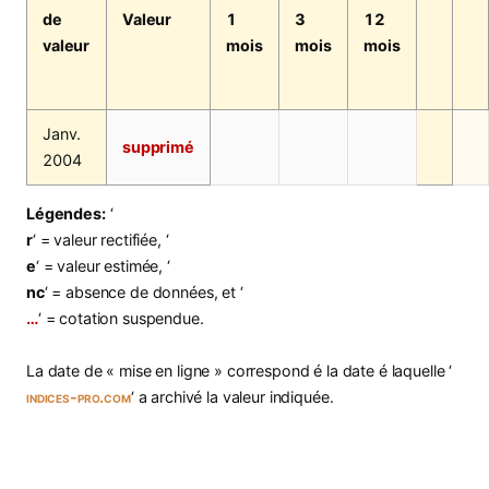
de
Valeur
1
3
12
valeur
mois
mois
mois
Janv.
supprimé
2004
Légendes:
‘
r
‘ = valeur rectifiée, ‘
e
‘ = valeur estimée, ‘
nc
‘ = absence de données, et ‘
…
‘ = cotation suspendue.
La date de « mise en ligne » correspond é la date é laquelle ‘
indices-pro.com
‘ a archivé la valeur indiquée.