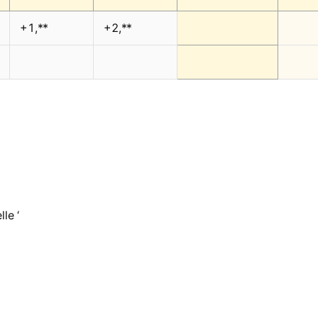
+1,**
+2,**
le ‘