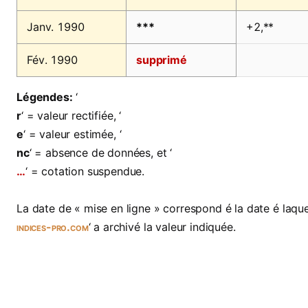
Janv. 1990
***
+2,**
Fév. 1990
supprimé
Légendes:
‘
r
‘ = valeur rectifiée, ‘
e
‘ = valeur estimée, ‘
nc
‘ = absence de données, et ‘
…
‘ = cotation suspendue.
La date de « mise en ligne » correspond é la date é laquel
indices-pro.com
‘ a archivé la valeur indiquée.