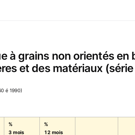
ue à grains non orientés e
ères et des matériaux (série
60 é 1990)
%
%
3 mois
12 mois