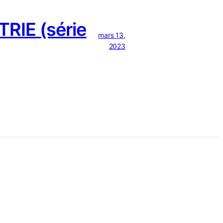
RIE (série
mars 13,
2023