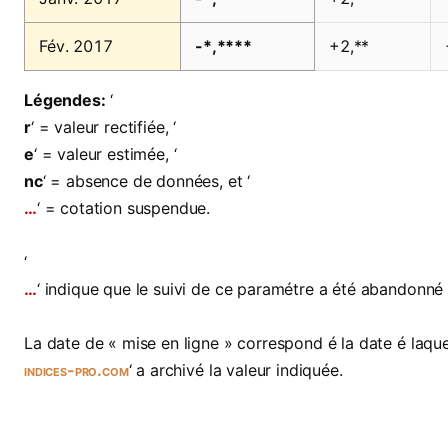
Fév. 2017
-*,****
+2,**
Légendes:
‘
r
‘ = valeur rectifiée, ‘
e
‘ = valeur estimée, ‘
nc
‘ = absence de données, et ‘
…
‘ = cotation suspendue.
‘
…
‘ indique que le suivi de ce paramétre a été abandonné
La date de « mise en ligne » correspond é la date é laquel
indices-pro.com
‘ a archivé la valeur indiquée.