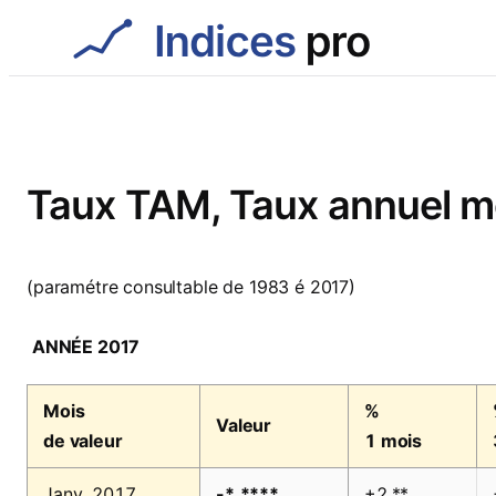
Aller
au
contenu
Taux TAM, Taux annuel mo
(paramétre consultable de 1983 é 2017)
ANNÉE 2017
Mois
%
Valeur
de valeur
1 mois
Janv. 2017
-*,****
+2,**