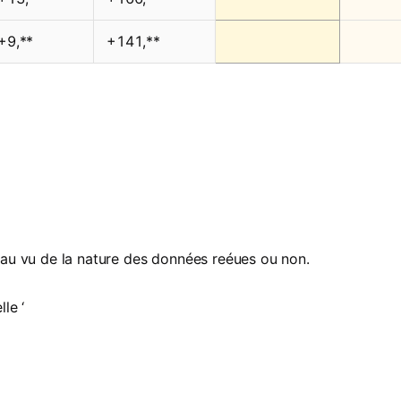
+9,**
+141,**
 au vu de la nature des données reéues ou non.
le ‘