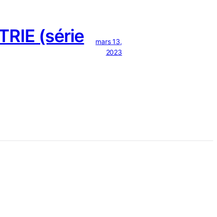
RIE (série
mars 13,
2023