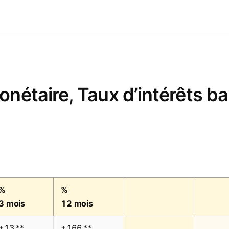
nétaire, Taux d’intérêts ba
%
%
3 mois
12 mois
+13,**
+166,**