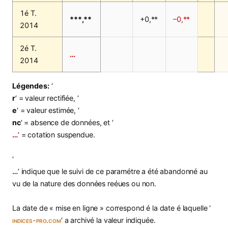
1é T.
***,**
+0,**
–0,**
2014
2é T.
…
2014
Légendes:
‘
r
‘ = valeur rectifiée, ‘
e
‘ = valeur estimée, ‘
nc
‘ = absence de données, et ‘
…
‘ = cotation suspendue.
‘
…
‘ indique que le suivi de ce paramétre a été abandonné au
vu de la nature des données reéues ou non.
La date de « mise en ligne » correspond é la date é laquelle ‘
indices-pro.com
‘ a archivé la valeur indiquée.