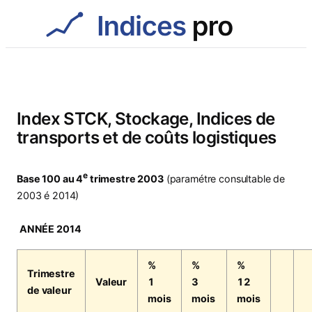
Aller
au
contenu
Index STCK, Stockage, Indices de
transports et de coûts logistiques
e
Base 100 au 4
trimestre 2003
(paramétre consultable de
2003 é 2014)
ANNÉE 2014
%
%
%
Trimestre
Valeur
1
3
12
de valeur
mois
mois
mois