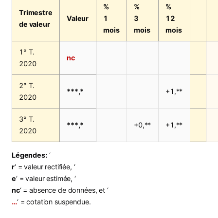
%
%
%
Trimestre
Valeur
1
3
12
de valeur
mois
mois
mois
1° T.
nc
2020
2° T.
***,*
+1,**
2020
3° T.
***,*
+0,**
+1,**
2020
Légendes:
‘
r
‘ = valeur rectifiée, ‘
e
‘ = valeur estimée, ‘
nc
‘ = absence de données, et ‘
…
‘ = cotation suspendue.