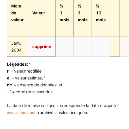
Mois
%
%
%
de
Valeur
1
3
12
valeur
mois
mois
mois
Janv.
supprimé
2004
Légendes:
‘
r
‘ = valeur rectifiée, ‘
e
‘ = valeur estimée, ‘
nc
‘ = absence de données, et ‘
…
‘ = cotation suspendue.
La date de « mise en ligne » correspond é la date é laquelle ‘
indices-pro.com
‘ a archivé la valeur indiquée.