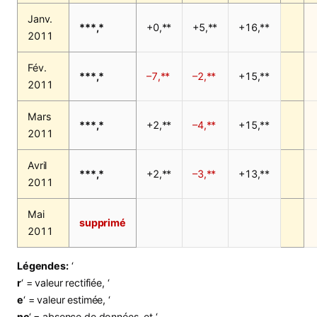
Janv.
***,*
+0,**
+5,**
+16,**
2011
Fév.
***,*
–7,**
–2,**
+15,**
2011
Mars
***,*
+2,**
–4,**
+15,**
2011
Avril
***,*
+2,**
–3,**
+13,**
2011
Mai
supprimé
2011
Légendes:
‘
r
‘ = valeur rectifiée, ‘
e
‘ = valeur estimée, ‘
nc
‘ = absence de données, et ‘