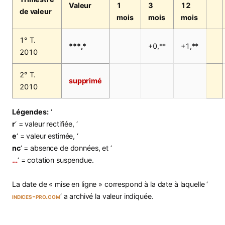
Valeur
1
3
12
de valeur
mois
mois
mois
1° T.
***,*
+0,**
+1,**
2010
2° T.
supprimé
2010
Légendes:
‘
r
‘ = valeur rectifiée, ‘
e
‘ = valeur estimée, ‘
nc
‘ = absence de données, et ‘
…
‘ = cotation suspendue.
La date de « mise en ligne » correspond à la date à laquelle ‘
indices-pro.com
‘ a archivé la valeur indiquée.