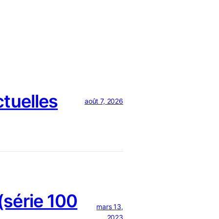
ctuelles
août 7, 2026
série 100
mars 13,
2023