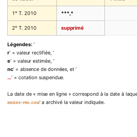
1° T. 2010
***,*
2° T. 2010
supprimé
Légendes:
‘
r
‘ = valeur rectifiée, ‘
e
‘ = valeur estimée, ‘
nc
‘ = absence de données, et ‘
…
‘ = cotation suspendue.
La date de « mise en ligne » correspond à la date à laquel
indices-pro.com
‘ a archivé la valeur indiquée.