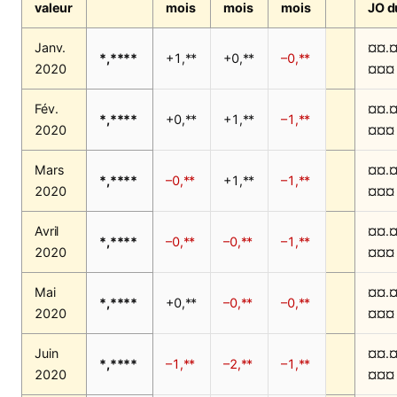
valeur
mois
mois
mois
JO d
Janv.
¤¤.¤
*,****
+1,**
+0,**
–0,**
2020
¤¤¤
Fév.
¤¤.¤
*,****
+0,**
+1,**
–1,**
2020
¤¤¤
Mars
¤¤.¤
*,****
–0,**
+1,**
–1,**
2020
¤¤¤
Avril
¤¤.¤
*,****
–0,**
–0,**
–1,**
2020
¤¤¤
Mai
¤¤.¤
*,****
+0,**
–0,**
–0,**
2020
¤¤¤
Juin
¤¤.¤
*,****
–1,**
–2,**
–1,**
2020
¤¤¤