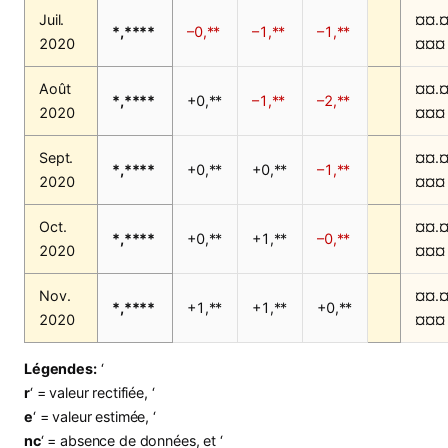
Juil.
¤¤.¤
*,****
–0,**
–1,**
–1,**
2020
¤¤¤
Août
¤¤.¤
*,****
+0,**
–1,**
–2,**
2020
¤¤¤
Sept.
¤¤.¤
*,****
+0,**
+0,**
–1,**
2020
¤¤¤
Oct.
¤¤.¤
*,****
+0,**
+1,**
–0,**
2020
¤¤¤
Nov.
¤¤.¤
*,****
+1,**
+1,**
+0,**
2020
¤¤¤
Légendes:
‘
r
‘ = valeur rectifiée, ‘
e
‘ = valeur estimée, ‘
nc
‘ = absence de données, et ‘