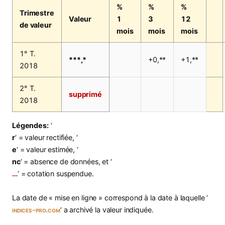
%
%
%
Trimestre
Valeur
1
3
12
de valeur
mois
mois
mois
1° T.
***,*
+0,**
+1,**
2018
2° T.
supprimé
2018
Légendes:
‘
r
‘ = valeur rectifiée, ‘
e
‘ = valeur estimée, ‘
nc
‘ = absence de données, et ‘
…
‘ = cotation suspendue.
La date de « mise en ligne » correspond à la date à laquelle ‘
indices-pro.com
‘ a archivé la valeur indiquée.