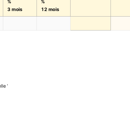
%
%
3 mois
12 mois
le ‘