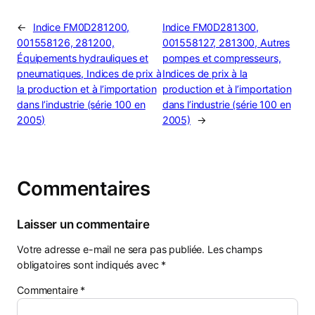
←
Indice FM0D281200,
Indice FM0D281300,
001558126, 281200,
001558127, 281300, Autres
Équipements hydrauliques et
pompes et compresseurs,
pneumatiques, Indices de prix à
Indices de prix à la
la production et à l’importation
production et à l’importation
dans l’industrie (série 100 en
dans l’industrie (série 100 en
2005)
2005)
→
Commentaires
Laisser un commentaire
Votre adresse e-mail ne sera pas publiée.
Les champs
obligatoires sont indiqués avec
*
Commentaire
*