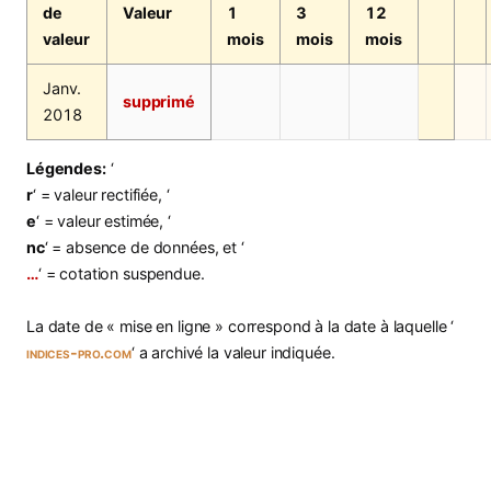
de
Valeur
1
3
12
valeur
mois
mois
mois
Janv.
supprimé
2018
Légendes:
‘
r
‘ = valeur rectifiée, ‘
e
‘ = valeur estimée, ‘
nc
‘ = absence de données, et ‘
…
‘ = cotation suspendue.
La date de « mise en ligne » correspond à la date à laquelle ‘
indices-pro.com
‘ a archivé la valeur indiquée.