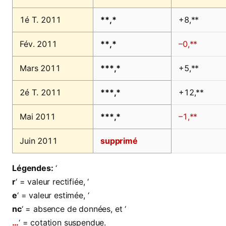
1é T. 2011
**,*
+8,**
Fév. 2011
**,*
–0,**
Mars 2011
***,*
+5,**
2é T. 2011
***,*
+12,**
Mai 2011
***,*
–1,**
Juin 2011
supprimé
Légendes:
‘
r
‘ = valeur rectifiée, ‘
e
‘ = valeur estimée, ‘
nc
‘ = absence de données, et ‘
…
‘ = cotation suspendue.