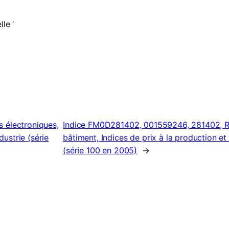
le ‘
 électroniques,
Indice FM0D281402, 001559246, 281402, Ro
dustrie (série
bâtiment, Indices de prix à la production et 
(série 100 en 2005)
→