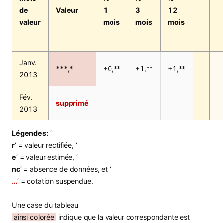
de
Valeur
1
3
12
valeur
mois
mois
mois
Janv.
***,*
+0,**
+1,**
+1,**
2013
Fév.
supprimé
2013
Légendes:
‘
r
‘ = valeur rectifiée, ‘
e
‘ = valeur estimée, ‘
nc
‘ = absence de données, et ‘
…
‘ = cotation suspendue.
Une case du tableau
ainsi colorée
indique que la valeur correspondante est