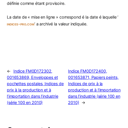
définie comme étant provisoire.
La date de « mise en ligne » correspond é la date é laquelle ‘
indices-pro.com
‘ a archivé la valeur indiquée.
←
Indice FM0D172302,
Indice FM0D172400,
001653869, Enveloppes et
001653871, Papiers peints,
pochettes postales, Indices de
Indices de prix à la
prix à la production et à
production et à l’importation
l’importation dans l’industrie
dans l’industrie (série 100 en
(série 100 en 2010)
2010)
→