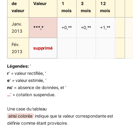
de
Valeur
1
3
12
valeur
mois
mois
mois
Janv.
***,*
+0,**
+0,**
+1,**
2013
Fév.
supprimé
2013
Légendes:
‘
r
‘ = valeur rectifiée, ‘
e
‘ = valeur estimée, ‘
nc
‘ = absence de données, et ‘
…
‘ = cotation suspendue.
Une case du tableau
ainsi colorée
indique que la valeur correspondante est
définie comme étant provisoire.