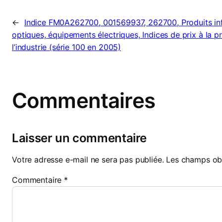
←
Indice FM0A262700, 001569937, 262700, Produits inf
optiques, équipements électriques, Indices de prix à la p
l’industrie (série 100 en 2005)
Commentaires
Laisser un commentaire
Votre adresse e-mail ne sera pas publiée.
Les champs obl
Commentaire
*