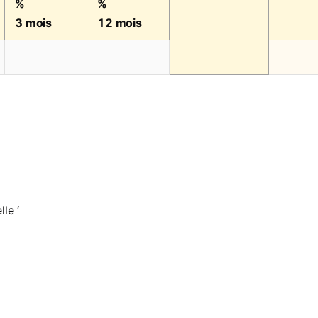
%
%
3 mois
12 mois
le ‘