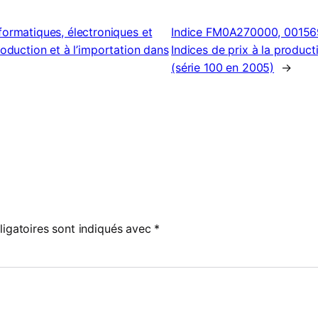
ormatiques, électroniques et
Indice FM0A270000, 001569
roduction et à l’importation dans
Indices de prix à la producti
(série 100 en 2005)
→
igatoires sont indiqués avec
*