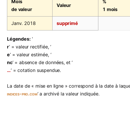
Mois
%
Valeur
de valeur
1 mois
Janv. 2018
supprimé
Légendes:
‘
r
‘ = valeur rectifiée, ‘
e
‘ = valeur estimée, ‘
nc
‘ = absence de données, et ‘
…
‘ = cotation suspendue.
La date de « mise en ligne » correspond à la date à laquel
indices-pro.com
‘ a archivé la valeur indiquée.