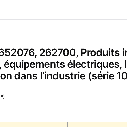
52076, 262700, Produits i
 équipements électriques, I
ion dans l’industrie (série 
18)