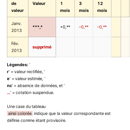
de
Valeur
1
3
12
valeur
mois
mois
mois
Janv.
***,*
+0,**
–0,**
–0,**
2013
Fév.
supprimé
2013
Légendes:
‘
r
‘ = valeur rectifiée, ‘
e
‘ = valeur estimée, ‘
nc
‘ = absence de données, et ‘
…
‘ = cotation suspendue.
Une case du tableau
ainsi colorée
indique que la valeur correspondante est
définie comme étant provisoire.