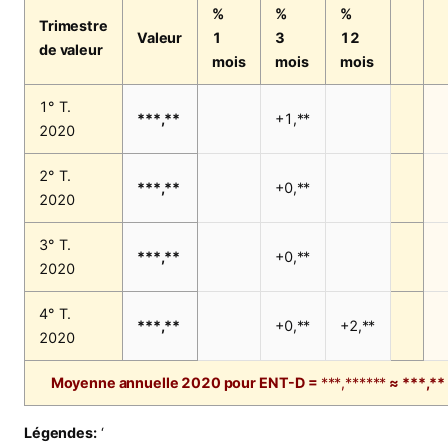
%
%
%
Trimestre
Valeur
1
3
12
de valeur
mois
mois
mois
1° T.
***,**
+1,**
2020
2° T.
***,**
+0,**
2020
3° T.
***,**
+0,**
2020
4° T.
***,**
+0,**
+2,**
2020
Moyenne annuelle 2020 pour ENT-D =
***,******
≈ ***,**
Légendes:
‘