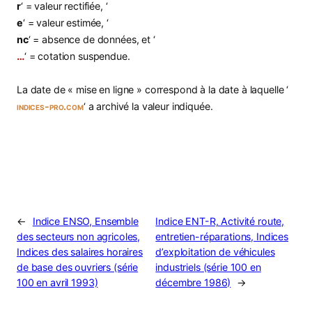
r
‘ = valeur rectifiée, ‘
e
‘ = valeur estimée, ‘
nc
‘ = absence de données, et ‘
…
‘ = cotation suspendue.
La date de « mise en ligne » correspond à la date à laquelle ‘
indices-pro.com
‘ a archivé la valeur indiquée.
←
Indice ENSO, Ensemble
Indice ENT-R, Activité route,
des secteurs non agricoles,
entretien-réparations, Indices
Indices des salaires horaires
d’exploitation de véhicules
de base des ouvriers (série
industriels (série 100 en
100 en avril 1993)
décembre 1986)
→