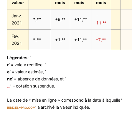
valeur
mois
mois
mois
Janv.
–
*,**
+9,**
+11,**
2021
11,**
Fév.
*,**
+1,**
+11,**
–7,**
2021
Légendes:
‘
r
‘ = valeur rectifiée, ‘
e
‘ = valeur estimée, ‘
nc
‘ = absence de données, et ‘
…
‘ = cotation suspendue.
La date de « mise en ligne » correspond à la date à laquelle ‘
indices-pro.com
‘ a archivé la valeur indiquée.