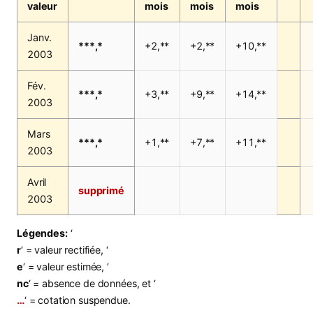
valeur
mois
mois
mois
Janv.
***,*
+2,**
+2,**
+10,**
2003
Fév.
***,*
+3,**
+9,**
+14,**
2003
Mars
***,*
+1,**
+7,**
+11,**
2003
Avril
supprimé
2003
Légendes:
‘
r
‘ = valeur rectifiée, ‘
e
‘ = valeur estimée, ‘
nc
‘ = absence de données, et ‘
…
‘ = cotation suspendue.