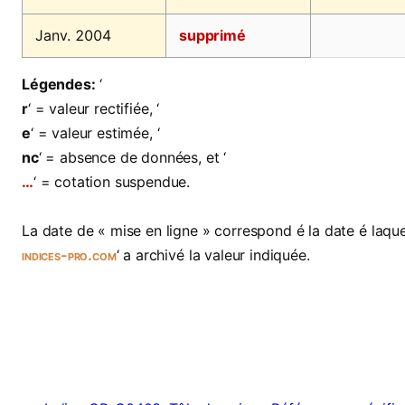
Janv. 2004
supprimé
Légendes:
‘
r
‘ = valeur rectifiée, ‘
e
‘ = valeur estimée, ‘
nc
‘ = absence de données, et ‘
…
‘ = cotation suspendue.
La date de « mise en ligne » correspond é la date é laquel
indices-pro.com
‘ a archivé la valeur indiquée.