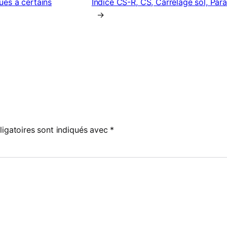
ues à certains
Indice CS-R, CS, Carrelage sol, Par
→
igatoires sont indiqués avec
*