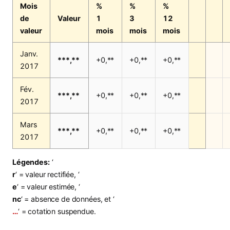
Mois
%
%
%
de
Valeur
1
3
12
valeur
mois
mois
mois
Janv.
***,**
+0,**
+0,**
+0,**
2017
Fév.
***,**
+0,**
+0,**
+0,**
2017
Mars
***,**
+0,**
+0,**
+0,**
2017
Légendes:
‘
r
‘ = valeur rectifiée, ‘
e
‘ = valeur estimée, ‘
nc
‘ = absence de données, et ‘
…
‘ = cotation suspendue.