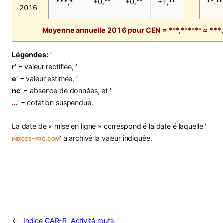
***,*
+0,**
+0,**
+1,**
**.**
2016
Moyenne annuelle 2016 pour CEN =
***,******
≈ ***
Légendes:
‘
r
‘ = valeur rectifiée, ‘
e
‘ = valeur estimée, ‘
nc
‘ = absence de données, et ‘
…
‘ = cotation suspendue.
La date de « mise en ligne » correspond é la date é laquelle ‘
indices-pro.com
‘ a archivé la valeur indiquée.
←
Indice CAR-R, Activité route,