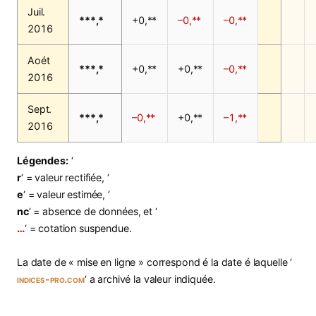
Juil.
***,*
+0,**
–0,**
–0,**
2016
Aoét
***,*
+0,**
+0,**
–0,**
2016
Sept.
***,*
–0,**
+0,**
–1,**
2016
Légendes:
‘
r
‘ = valeur rectifiée, ‘
e
‘ = valeur estimée, ‘
nc
‘ = absence de données, et ‘
…
‘ = cotation suspendue.
La date de « mise en ligne » correspond é la date é laquelle ‘
indices-pro.com
‘ a archivé la valeur indiquée.