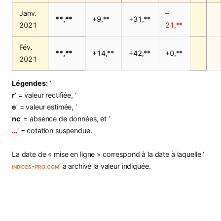
Janv.
–
**,**
+9,**
+31,**
2021
21,**
Fév.
**,**
+14,**
+42,**
+0,**
2021
Légendes:
‘
r
‘ = valeur rectifiée, ‘
e
‘ = valeur estimée, ‘
nc
‘ = absence de données, et ‘
…
‘ = cotation suspendue.
La date de « mise en ligne » correspond à la date à laquelle ‘
indices-pro.com
‘ a archivé la valeur indiquée.