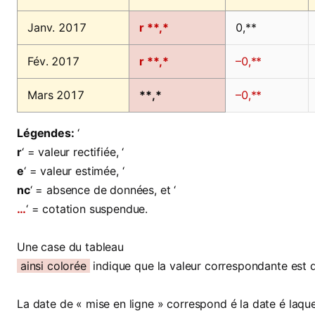
Janv. 2017
r **,*
0,**
Fév. 2017
r **,*
–0,**
Mars 2017
**,*
–0,**
Légendes:
‘
r
‘ = valeur rectifiée, ‘
e
‘ = valeur estimée, ‘
nc
‘ = absence de données, et ‘
…
‘ = cotation suspendue.
Une case du tableau
ainsi colorée
indique que la valeur correspondante est 
La date de « mise en ligne » correspond é la date é laquel