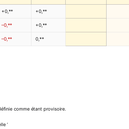
+0,**
+0,**
–0,**
+0,**
–0,**
0,**
définie comme étant provisoire.
le ‘