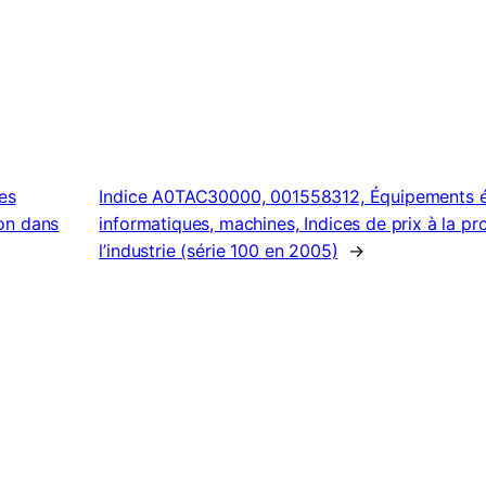
es
Indice A0TAC30000, 001558312, Équipements éle
ion dans
informatiques, machines, Indices de prix à la pr
l’industrie (série 100 en 2005)
→