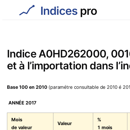
Aller
au
contenu
Indice A0HD262000, 00166
et à l’importation dans l’i
Base 100 en 2010
(paramétre consultable de 2010 é 20
ANNÉE 2017
Mois
%
Valeur
de valeur
1 mois