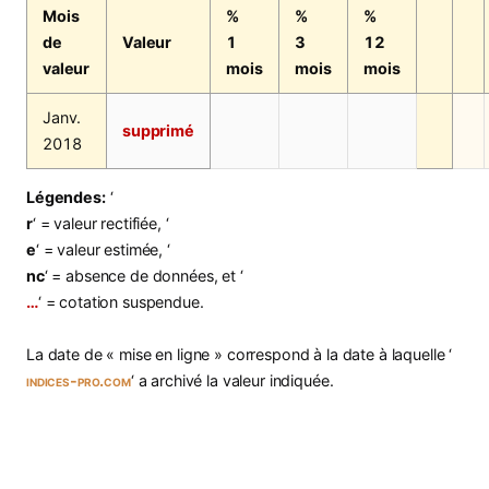
Mois
%
%
%
de
Valeur
1
3
12
valeur
mois
mois
mois
Janv.
supprimé
2018
Légendes:
‘
r
‘ = valeur rectifiée, ‘
e
‘ = valeur estimée, ‘
nc
‘ = absence de données, et ‘
…
‘ = cotation suspendue.
La date de « mise en ligne » correspond à la date à laquelle ‘
indices-pro.com
‘ a archivé la valeur indiquée.