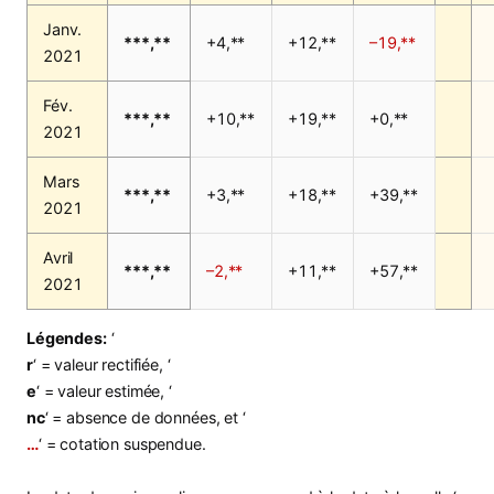
Janv.
***,**
+4,**
+12,**
–19,**
2021
Fév.
***,**
+10,**
+19,**
+0,**
2021
Mars
***,**
+3,**
+18,**
+39,**
2021
Avril
***,**
–2,**
+11,**
+57,**
2021
Légendes:
‘
r
‘ = valeur rectifiée, ‘
e
‘ = valeur estimée, ‘
nc
‘ = absence de données, et ‘
…
‘ = cotation suspendue.