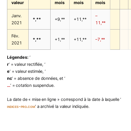
valeur
mois
mois
mois
Janv.
–
*,**
+9,**
+11,**
2021
11,**
Fév.
*,**
+1,**
+11,**
–7,**
2021
Légendes:
‘
r
‘ = valeur rectifiée, ‘
e
‘ = valeur estimée, ‘
nc
‘ = absence de données, et ‘
…
‘ = cotation suspendue.
La date de « mise en ligne » correspond à la date à laquelle ‘
indices-pro.com
‘ a archivé la valeur indiquée.