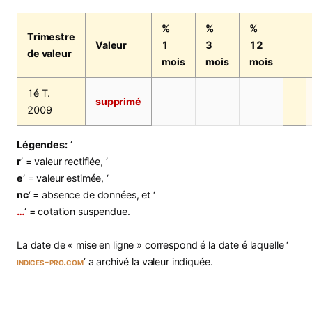
%
%
%
Trimestre
Valeur
1
3
12
de valeur
mois
mois
mois
1é T.
supprimé
2009
Légendes:
‘
r
‘ = valeur rectifiée, ‘
e
‘ = valeur estimée, ‘
nc
‘ = absence de données, et ‘
…
‘ = cotation suspendue.
La date de « mise en ligne » correspond é la date é laquelle ‘
indices-pro.com
‘ a archivé la valeur indiquée.