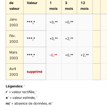
de
Valeur
1
3
12
valeur
mois
mois
mois
Janv.
***,*
+0,**
+0,**
2003
Fév.
***,*
+0,**
+2,**
2003
Mars
***,*
–0,**
+0,**
+2,**
2003
Avril
supprimé
2003
Légendes:
‘
r
‘ = valeur rectifiée, ‘
e
‘ = valeur estimée, ‘
nc
‘ = absence de données, et ‘