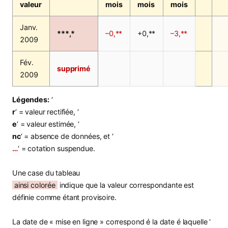
valeur
mois
mois
mois
Janv.
***,*
–0,**
+0,**
–3,**
2009
Fév.
supprimé
2009
Légendes:
‘
r
‘ = valeur rectifiée, ‘
e
‘ = valeur estimée, ‘
nc
‘ = absence de données, et ‘
…
‘ = cotation suspendue.
Une case du tableau
ainsi colorée
indique que la valeur correspondante est
définie comme étant provisoire.
La date de « mise en ligne » correspond é la date é laquelle ‘