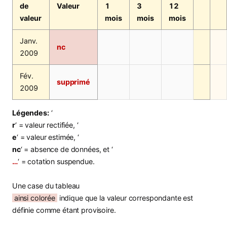
de
Valeur
1
3
12
valeur
mois
mois
mois
Janv.
nc
2009
Fév.
supprimé
2009
Légendes:
‘
r
‘ = valeur rectifiée, ‘
e
‘ = valeur estimée, ‘
nc
‘ = absence de données, et ‘
…
‘ = cotation suspendue.
Une case du tableau
ainsi colorée
indique que la valeur correspondante est
définie comme étant provisoire.