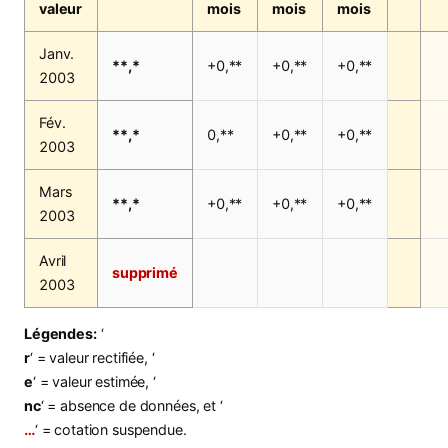
valeur
mois
mois
mois
Janv.
**,*
+0,**
+0,**
+0,**
2003
Fév.
**,*
0,**
+0,**
+0,**
2003
Mars
**,*
+0,**
+0,**
+0,**
2003
Avril
supprimé
2003
Légendes:
‘
r
‘ = valeur rectifiée, ‘
e
‘ = valeur estimée, ‘
nc
‘ = absence de données, et ‘
…
‘ = cotation suspendue.