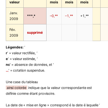
valeur
mois
mois
mois
Janv.
***,*
–0,**
–1,**
+1,**
2009
Fév.
supprimé
2009
Légendes:
‘
r
‘ = valeur rectifiée, ‘
e
‘ = valeur estimée, ‘
nc
‘ = absence de données, et ‘
…
‘ = cotation suspendue.
Une case du tableau
ainsi colorée
indique que la valeur correspondante est
définie comme étant provisoire.
La date de « mise en ligne » correspond é la date é laquelle ‘