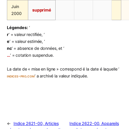
Juin
supprimé
2000
Légendes:
‘
r
‘ = valeur rectifiée, ‘
e
‘ = valeur estimée, ‘
nc
‘ = absence de données, et ‘
…
‘ = cotation suspendue.
La date de « mise en ligne » correspond é la date é laquelle ‘
indices-pro.com
‘ a archivé la valeur indiquée.
←
Indice 2621-00, Articles
Indice 2622-00, Appareils